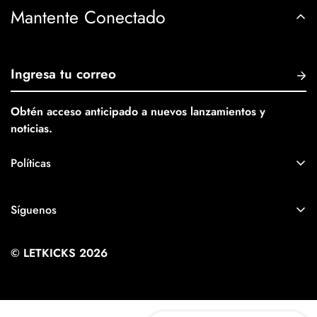
Mantente Conectado
Obtén acceso anticipado a nuevos lanzamientos y
noticias.
Políticas
Política de Privacidad
Síguenos
Política de Envios
+57 320 789 6887
Términos y Servicios
© LETKICKS 2026
info@letkicks.com