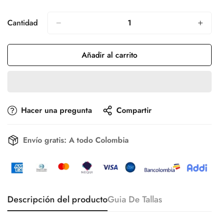
Agotada
O
No
Cantidad
Disponible
Añadir al carrito
Confirm your age
Hacer una pregunta
Compartir
Are you 18 years old or older?
Envío gratis:
A todo Colombia
No, I'm not
Yes, I am
Descripción del producto
Guia De Tallas