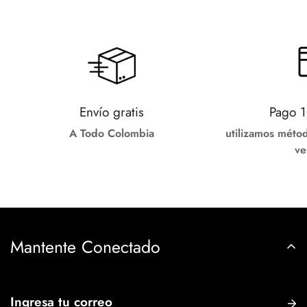
Envío gratis
Pago 
A Todo Colombia
utilizamos méto
ve
Mantente Conectado